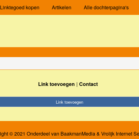
Linktegoed kopen
Artikelen
Alle dochterpagina's
Link toevoegen
Contact
Link toevoegen
ight © 2021 Onderdeel van
BaakmanMedia
&
Vrolijk Internet S